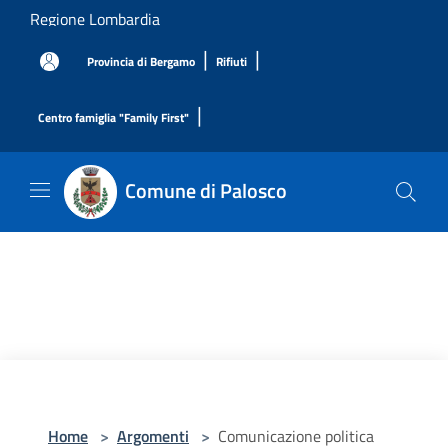
Salta al contenuto principale
Regione Lombardia
|
|
Provincia di Bergamo
Rifiuti
|
Centro famiglia "Family First"
Comune di Palosco
Home
>
Argomenti
>
Comunicazione politica