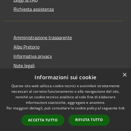
Richiesta assistenza
Amministrazione trasparente
Albo Pretorio
Informativa privacy
Note legali
×
Dichiarazione di accessibilità
Informazioni sui cookie
Questo sito web utilizza cookie tecnici e assimilati strettamente
necessari al corretto funzionamento e alla navigazione del sito,
nonché un cookie tecnico analitico al solo fine di elaborare
informazioni statistiche, aggregate e anonime.
RSS
Copyright © 2026 • Comune di
Per maggiori dettagli, può consultare la cookie policy al seguente
link
Accessibilità
Palosco • Powered by
Privacy
Municipium
Accesso
•
RIFIUTA TUTTO
ACCETTA TUTTO
Cookie
redazione