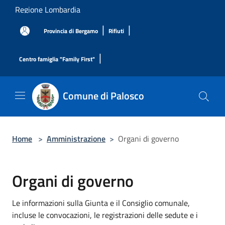
Salta al contenuto principale
Regione Lombardia
|
|
Provincia di Bergamo
Rifiuti
|
Centro famiglia "Family First"
Comune di Palosco
Home
>
Amministrazione
>
Organi di governo
Organi di governo
Le informazioni sulla Giunta e il Consiglio comunale,
incluse le convocazioni, le registrazioni delle sedute e i