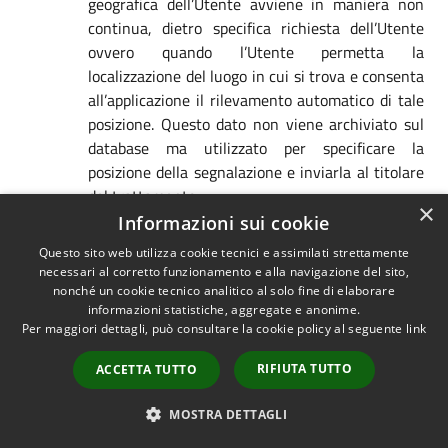
geografica dell’Utente avviene in maniera non
continua, dietro specifica richiesta dell’Utente
ovvero quando l’Utente permetta la
localizzazione del luogo in cui si trova e consenta
all’applicazione il rilevamento automatico di tale
posizione. Questo dato non viene archiviato sul
database ma utilizzato per specificare la
posizione della segnalazione e inviarla al titolare
del trattamento.
×
Monitoraggio dell'infrastruttura
. Questo tipo di
Informazioni sui cookie
servizi permette a questa App monitorare l’utilizzo ed
Questo sito web utilizza cookie tecnici e assimilati strettamente
il comportamento di componenti della stessa, per
necessari al corretto funzionamento e alla navigazione del sito,
consentirne il miglioramento delle prestazioni e delle
nonché un cookie tecnico analitico al solo fine di elaborare
informazioni statistiche, aggregate e anonime.
funzionalità, la manutenzione o la risoluzione di
Per maggiori dettagli, può consultare la cookie policy al seguente
link
problemi. I Dati Personali trattati dipendono dalle
caratteristiche e della modalità di implementazione di
RIFIUTA TUTTO
ACCETTA TUTTO
questi servizi, che per loro natura filtrano l’attività di
questa App.
MOSTRA DETTAGLI
Registrazione per accesso ai servizi dell’app
. Dati