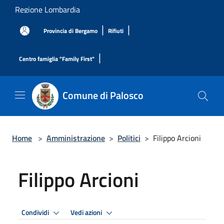
Salta al contenuto principale
Regione Lombardia
|
|
Provincia di Bergamo
Rifiuti
|
Centro famiglia "Family First"
Comune di Palosco
Home
>
Amministrazione
>
Politici
>
Filippo Arcioni
Filippo Arcioni
Condividi
Vedi azioni