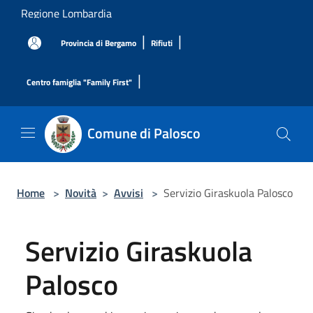
Salta al contenuto principale
Regione Lombardia
|
|
Provincia di Bergamo
Rifiuti
|
Centro famiglia "Family First"
Comune di Palosco
Home
>
Novità
>
Avvisi
>
Servizio Giraskuola Palosco
Servizio Giraskuola
Palosco