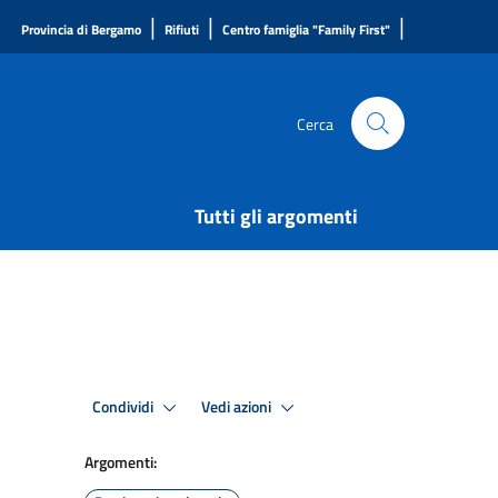
|
|
|
Provincia di Bergamo
Rifiuti
Centro famiglia "Family First"
Cerca
Tutti gli argomenti
Condividi
Vedi azioni
Argomenti: