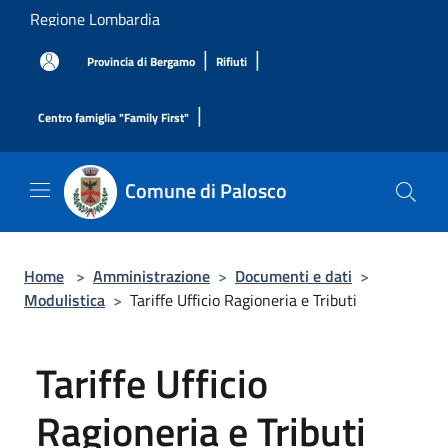
Salta al contenuto principale
Regione Lombardia
|
|
Provincia di Bergamo
Rifiuti
|
Centro famiglia "Family First"
Comune di Palosco
Home
>
Amministrazione
>
Documenti e dati
>
Modulistica
>
Tariffe Ufficio Ragioneria e Tributi
Tariffe Ufficio
Ragioneria e Tributi